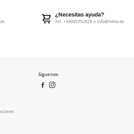
¿Necesitas ayuda?
ram
Tel. +34935752929 o info@nelia.es
Síguenos
luciones