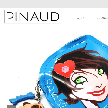
Ojos
Labio