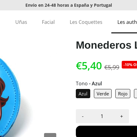
Envio en 24-48 horas a España y Portugal
Envíos gratis en pedidos superiores a 20€
s
Uñas
Facial
Les Coquettes
Les auth
Monederos 
€5,40
-10% O
€5,99
Tono
- Azul
Azul
Verde
Rojo
-
+