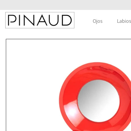
Ojos
Labio