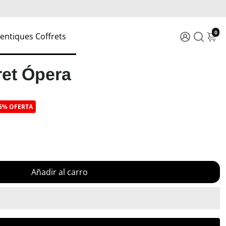
0
entiques Coffrets
ret Ópera
15% OFERTA
Añadir al carro