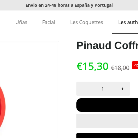
Envio en 24-48 horas a España y Portugal
Envíos gratis en pedidos superiores a 20€
s
Uñas
Facial
Les Coquettes
Les auth
Pinaud Coff
€15,30
-
€18,00
-
+