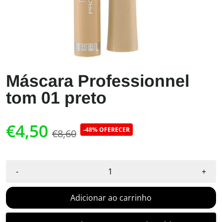
Máscara Professionnel
tom 01 preto
€4,50
-48% OFERECER
€8,60
-
+
Adicionar ao carrinho